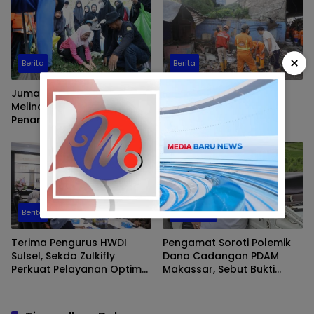
×
Berita
Berita
Jumat Bersih, Ketua TP PKK
Pemerintah Kecamatan
Melinda Aksa Inisiasi
Ujung Tanah Bongkar 10
Penanaman Kompos
Bangunan Liar Tutup
Biopori di Taman Gajah
Drainase di Jalan
Barukang Selatan
Berita
Makassar
Terima Pengurus HWDI
Pengamat Soroti Polemik
Sulsel, Sekda Zulkifly
Dana Cadangan PDAM
Perkuat Pelayanan Optimal
Makassar, Sebut Bukti
Bagi Penyandang
Ketidakmampuan Direksi
Disabilitas di Makassar