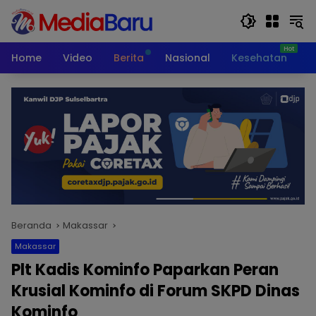
Langsung
ke
konten
Home
Video
Berita
Nasional
Kesehatan
T
Beranda
Makassar
Makassar
Plt Kadis Kominfo Paparkan Peran
Krusial Kominfo di Forum SKPD Dinas
Kominfo