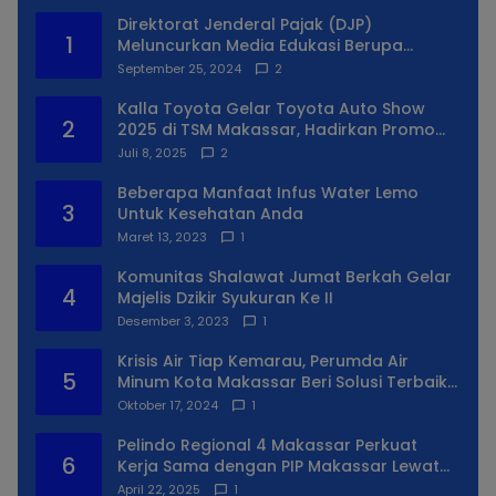
Direktorat Jenderal Pajak (DJP)
1
Meluncurkan Media Edukasi Berupa
Simulator Coretax
September 25, 2024
2
Kalla Toyota Gelar Toyota Auto Show
2
2025 di TSM Makassar, Hadirkan Promo
Spesial
Juli 8, 2025
2
Beberapa Manfaat Infus Water Lemo
3
Untuk Kesehatan Anda
Maret 13, 2023
1
Komunitas Shalawat Jumat Berkah Gelar
4
Majelis Dzikir Syukuran Ke II
Desember 3, 2023
1
Krisis Air Tiap Kemarau, Perumda Air
5
Minum Kota Makassar Beri Solusi Terbaik
Untuk Daerah Utara Kota
Oktober 17, 2024
1
Pelindo Regional 4 Makassar Perkuat
6
Kerja Sama dengan PIP Makassar Lewat
Praktek Lapangan
April 22, 2025
1