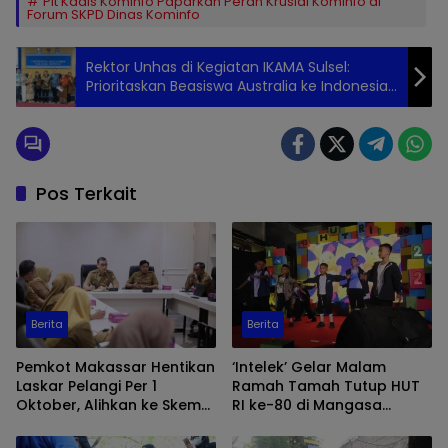
Plt Kadis Kominfo Paparkan Peran Krusial Kominfo di
Forum SKPD Dinas Kominfo
Rektor Unhas di Kegiatan IKAMA Sulsel:
Prioritaskan Beasiswa Australia ke Indonesia
Timur
Pos Terkait
Berita
Berita
Pemkot Makassar Hentikan
‘Intelek’ Gelar Malam
Laskar Pelangi Per 1
Ramah Tamah Tutup HUT
Oktober, Alihkan ke Skema
RI ke-80 di Mangasa
PJLP
Makassar