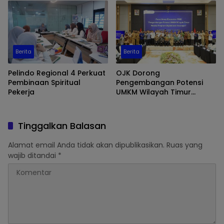
Pameran UMKM dan Bazar
Emas
Berita
Berita
Pelindo Regional 4 Perkuat
OJK Dorong
Pembinaan Spiritual
Pengembangan Potensi
Pekerja
UMKM Wilayah Timur
Melalui Digitalisasi
Keuangan
Tinggalkan Balasan
Alamat email Anda tidak akan dipublikasikan.
Ruas yang
wajib ditandai
*