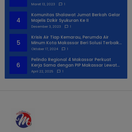
Maret 13, 2023
1
Komunitas Shalawat Jumat Berkah Gelar
4
Majelis Dzikir Syukuran Ke II
Desember 3, 2023
1
Krisis Air Tiap Kemarau, Perumda Air
5
Minum Kota Makassar Beri Solusi Terbaik
Untuk Daerah Utara Kota
Oktober 17, 2024
1
Pelindo Regional 4 Makassar Perkuat
6
Kerja Sama dengan PIP Makassar Lewat
Praktek Lapangan
April 22, 2025
1