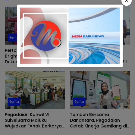
×
Berita
Berita
Pertamina Hadirkan Promo
Pertamina Patra Niaga
BrightGas di Car Free Day,
Regional Sulawesi Tinjau
Dukung LPG 3 Kg Tepat
Langsung Pelayanan SPBU
Sasaran
di Makassar, Pastikan
Distribusi Biosolar Berjalan
Optimal
Berita
Berita
Pegadaian Kanwil VI
Tumbuh Bersama
SulSelBarra Maluku
Danantara, Pegadaian
Wujudkan “Anak Berkarya,
Cetak Kinerja Gemilang di
Keluarga Berdaya” Lewat
Semester 1 Tahun 2026