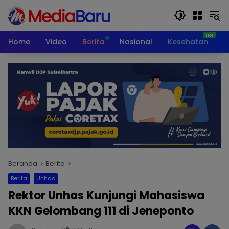
Langsung
ke
konten
Home
Video
Berita
Nasional
Kesehatan
T
Beranda
Berita
Berita
Unhas
Rektor Unhas Kunjungi Mahasiswa
KKN Gelombang 111 di Jeneponto