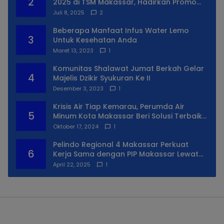
2
2025 di TSM Makassar, Hadirkan Promo
Spesial
Juli 8, 2025
2
Beberapa Manfaat Infus Water Lemo
3
Untuk Kesehatan Anda
Maret 13, 2023
1
Komunitas Shalawat Jumat Berkah Gelar
4
Majelis Dzikir Syukuran Ke II
Desember 3, 2023
1
Krisis Air Tiap Kemarau, Perumda Air
5
Minum Kota Makassar Beri Solusi Terbaik
Untuk Daerah Utara Kota
Oktober 17, 2024
1
Pelindo Regional 4 Makassar Perkuat
6
Kerja Sama dengan PIP Makassar Lewat
Praktek Lapangan
April 22, 2025
1