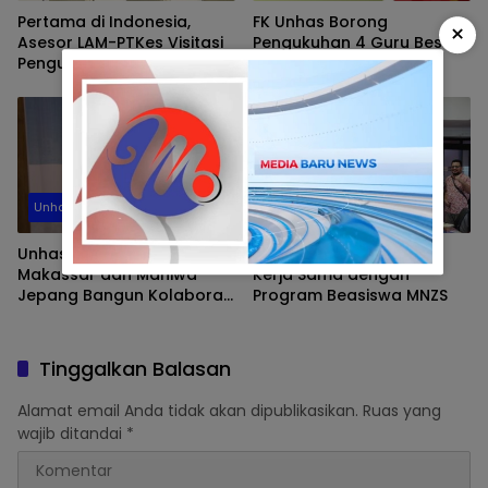
Pertama di Indonesia,
FK Unhas Borong
×
Asesor LAM-PTKes Visitasi
Pengukuhan 4 Guru Besar
Pengusulan Prodi Baru
di Awal 2025
Subspesialis Bedah Mulut
dan Maksilofasial FKG
Unhas
Unhas
Unhas
Unhas bersama Pemkot
Unhas Sambut Peluang
Makassar dan Maniwa
Kerja Sama dengan
Jepang Bangun Kolaborasi
Program Beasiswa MNZS
Wujudkan Lingkungan Kota
Rendah Emisi Karbon
Tinggalkan Balasan
Alamat email Anda tidak akan dipublikasikan.
Ruas yang
wajib ditandai
*