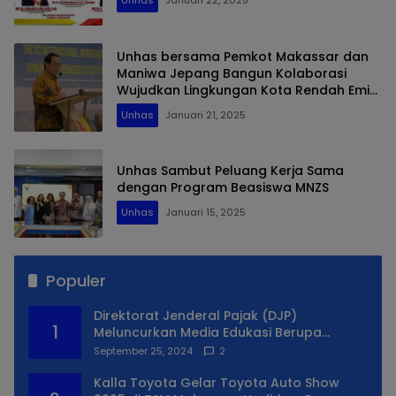
Unhas
Januari 22, 2025
Unhas bersama Pemkot Makassar dan
Maniwa Jepang Bangun Kolaborasi
Wujudkan Lingkungan Kota Rendah Emisi
Karbon
Unhas
Januari 21, 2025
Unhas Sambut Peluang Kerja Sama
dengan Program Beasiswa MNZS
Unhas
Januari 15, 2025
Populer
Direktorat Jenderal Pajak (DJP)
1
Meluncurkan Media Edukasi Berupa
Simulator Coretax
September 25, 2024
2
Kalla Toyota Gelar Toyota Auto Show