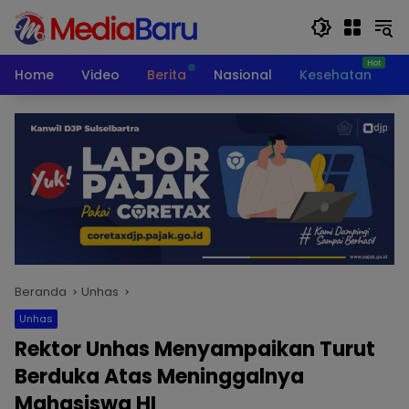
Langsung
ke
konten
Home
Video
Berita
Nasional
Kesehatan
T
Beranda
Unhas
Unhas
Rektor Unhas Menyampaikan Turut
Berduka Atas Meninggalnya
Mahasiswa HI