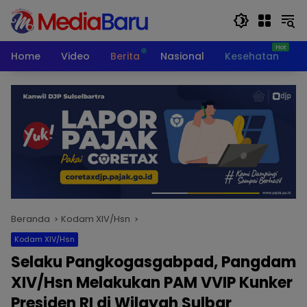
Langsung
ke
konten
Home
Video
Berita
Nasional
Kesehatan
T
Beranda
Kodam XIV/Hsn
Kodam XIV/Hsn
Selaku Pangkogasgabpad, Pangdam
XIV/Hsn Melakukan PAM VVIP Kunker
Presiden RI di Wilayah Sulbar