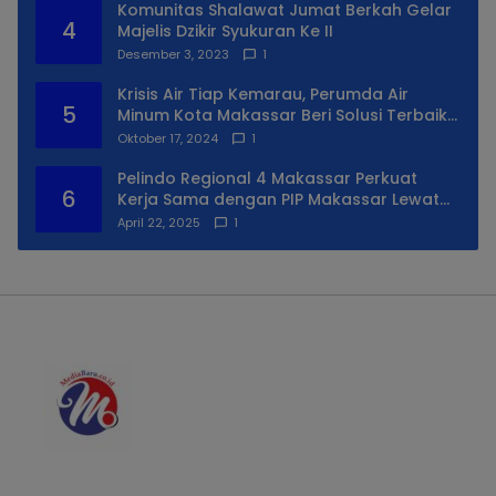
Komunitas Shalawat Jumat Berkah Gelar
4
Majelis Dzikir Syukuran Ke II
Desember 3, 2023
1
Krisis Air Tiap Kemarau, Perumda Air
5
Minum Kota Makassar Beri Solusi Terbaik
Untuk Daerah Utara Kota
Oktober 17, 2024
1
Pelindo Regional 4 Makassar Perkuat
6
Kerja Sama dengan PIP Makassar Lewat
Praktek Lapangan
April 22, 2025
1