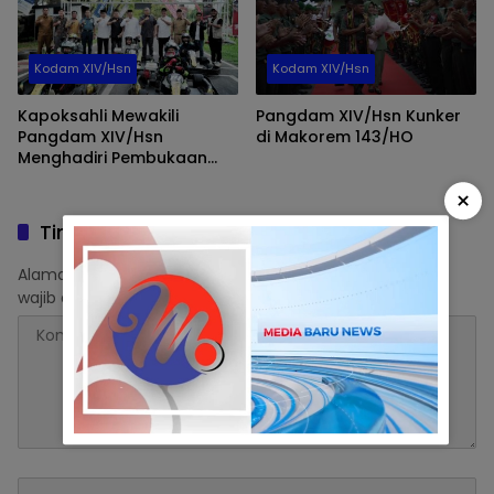
Kodam XIV/Hsn
Kodam XIV/Hsn
Kapoksahli Mewakili
Pangdam XIV/Hsn Kunker
Pangdam XIV/Hsn
di Makorem 143/HO
Menghadiri Pembukaan
Event Piala Gubernur
×
Sulawesi Selatan Gokart
Competition Ramadhan
Tinggalkan Balasan
Fun Race
Alamat email Anda tidak akan dipublikasikan.
Ruas yang
wajib ditandai
*