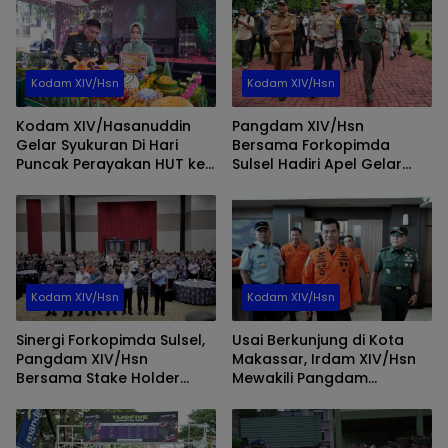
Kodam XIV/Hsn
Kodam XIV/Hsn
Kodam XIV/Hasanuddin
Pangdam XIV/Hsn
Gelar Syukuran Di Hari
Bersama Forkopimda
Puncak Perayakan HUT ke-
Sulsel Hadiri Apel Gelar
67 Tahun 2024
Pasukan “Ketupat-2024”
Kodam XIV/Hsn
Kodam XIV/Hsn
Sinergi Forkopimda Sulsel,
Usai Berkunjung di Kota
Pangdam XIV/Hsn
Makassar, Irdam XIV/Hsn
Bersama Stake Holder
Mewakili Pangdam
Sulsel Mengikuti Rakor
Mengantar Keberangkatan
Kesiapan Operasi Ketupat
Kabasarnas RI
2024