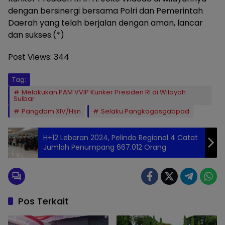
dengan bersinergi bersama Polri dan Pemerintah
Daerah yang telah berjalan dengan aman, lancar
dan sukses.(*)
Post Views:
344
Tag:
Melakukan PAM VVIP Kunker Presiden RI di Wilayah
Sulbar
Pangdam XIV/Hsn
Selaku Pangkogasgabpad
H+12 Lebaran 2024, Pelindo Regional 4 Catat
Jumlah Penumpang 667.012 Orang
Pos Terkait