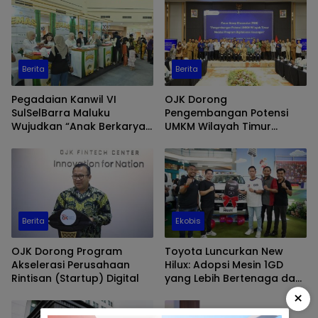
Berita
Berita
Pegadaian Kanwil VI
OJK Dorong
SulSelBarra Maluku
Pengembangan Potensi
Wujudkan “Anak Berkarya,
UMKM Wilayah Timur
Keluarga Berdaya” Lewat
Melalui Digitalisasi
Pameran UMKM dan Bazar
Keuangan
Emas
Berita
Ekobis
OJK Dorong Program
Toyota Luncurkan New
Akselerasi Perusahaan
Hilux: Adopsi Mesin 1GD
Rintisan (Startup) Digital
yang Lebih Bertenaga dan
Desain Lebih Gagah, Siap
×
Dukung Produktivitas dan