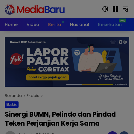
Langsung
ke
konten
Home
Video
Berita
Nasional
Kesehatan
T
Beranda
Ekobis
Ekobis
Sinergi BUMN, Pelindo dan Pindad
Teken Perjanjian Kerja Sama