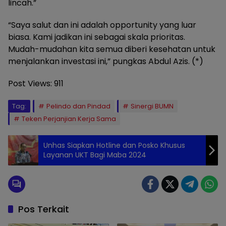
lincah.”
“Saya salut dan ini adalah opportunity yang luar
biasa. Kami jadikan ini sebagai skala prioritas.
Mudah-mudahan kita semua diberi kesehatan untuk
menjalankan investasi ini,” pungkas Abdul Azis. (*)
Post Views:
911
Tag:
Pelindo dan Pindad
Sinergi BUMN
Teken Perjanjian Kerja Sama
Unhas Siapkan Hotline dan Posko Khusus
Layanan UKT Bagi Maba 2024
Pos Terkait