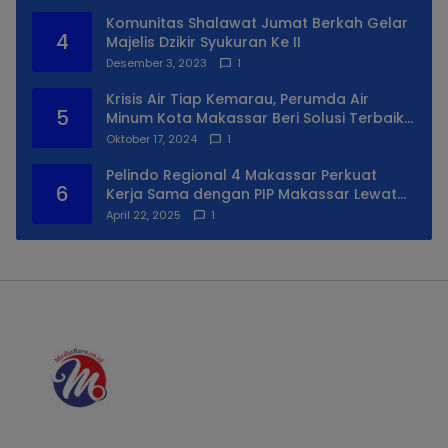
Komunitas Shalawat Jumat Berkah Gelar
4
Majelis Dzikir Syukuran Ke II
Desember 3, 2023
1
Krisis Air Tiap Kemarau, Perumda Air
5
Minum Kota Makassar Beri Solusi Terbaik
Untuk Daerah Utara Kota
Oktober 17, 2024
1
Pelindo Regional 4 Makassar Perkuat
6
Kerja Sama dengan PIP Makassar Lewat
Praktek Lapangan
April 22, 2025
1