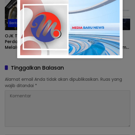
Adventure
Berita
Berita
OJK Terbitkan POJK Baru
Pentingnya Tata Kelola
Perdagangan Karbon
dan Integritas dalam
Melalui Bursa Karbon
Menjaga Stabilitas Sistem
Keuangan, Kuliah Umum di
Politeknik Keuangan
Negara STAN
Tinggalkan Balasan
Alamat email Anda tidak akan dipublikasikan.
Ruas yang
wajib ditandai
*