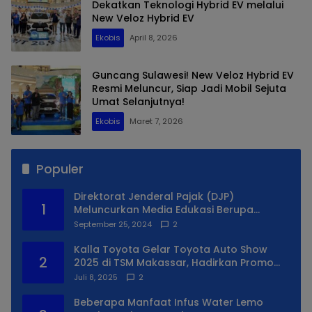
Dekatkan Teknologi Hybrid EV melalui
New Veloz Hybrid EV
Ekobis
April 8, 2026
Guncang Sulawesi! New Veloz Hybrid EV
Resmi Meluncur, Siap Jadi Mobil Sejuta
Umat Selanjutnya!
Ekobis
Maret 7, 2026
Populer
Direktorat Jenderal Pajak (DJP)
1
Meluncurkan Media Edukasi Berupa
Simulator Coretax
September 25, 2024
2
Kalla Toyota Gelar Toyota Auto Show
2
2025 di TSM Makassar, Hadirkan Promo
Spesial
Juli 8, 2025
2
Beberapa Manfaat Infus Water Lemo