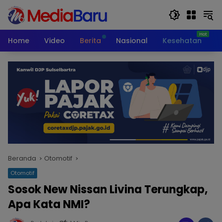
Langsung
ke
konten
Home
Video
Berita
Nasional
Kesehatan
T
Beranda
Otomotif
Otomotif
Sosok New Nissan Livina Terungkap,
Apa Kata NMI?