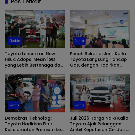
Pos Terkait
Ekobis
Berita
Toyota Luncurkan New
Pecah Rekor di Juni! Kalla
Hilux: Adopsi Mesin 1GD
Toyota Langsung Tancap
yang Lebih Bertenaga dan
Gas, dengan Hadirkan
Desain Lebih Gagah, Siap
Event Spesial di Awal Juli
Dukung Produktivitas dan
Adventure
Berita
Berita
Demokrasi Teknologi:
Juli 2026 Harga Naik! Kalla
Toyota Hadirkan Fitur
Toyota Ajak Pelanggan
Keselamatan Premium ke
Ambil Keputusan Cerdas di