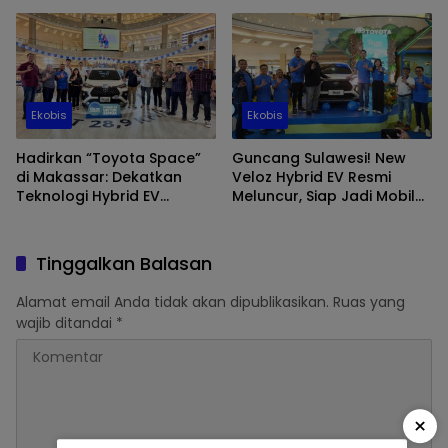
Segmen Menengah
Bulan Juni
Ekobis
Ekobis
Hadirkan “Toyota Space”
Guncang Sulawesi! New
di Makassar: Dekatkan
Veloz Hybrid EV Resmi
Teknologi Hybrid EV
Meluncur, Siap Jadi Mobil
melalui New Veloz Hybrid
Sejuta Umat Selanjutnya!
EV
Tinggalkan Balasan
Alamat email Anda tidak akan dipublikasikan.
Ruas yang
wajib ditandai
*
×