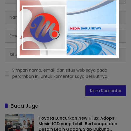
Simpan nama, email, dan situs web saya pada
peramban ini untuk komentar saya berikutnya.
Baca Juga
Toyota Luncurkan New Hilux: Adopsi
Mesin 1GD yang Lebih Bertenaga dan
Desain Lebih Gagah, Siap Dukung