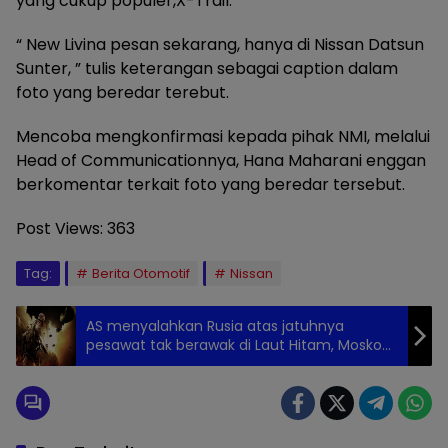
yang cukup populer,X-Trail.
“ New Livina pesan sekarang, hanya di Nissan Datsun
Sunter, ” tulis keterangan sebagai caption dalam
foto yang beredar terebut.
Mencoba mengkonfirmasi kepada pihak NMI, melalui
Head of Communicationnya, Hana Maharani enggan
berkomentar terkait foto yang beredar tersebut.
Post Views:
363
Tag:
Berita Otomotif
Nissan
AS menyalahkan Rusia atas jatuhnya
pesawat tak berawak di Laut Hitam, Moskow
menyangkal