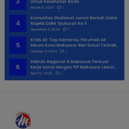
3
Untuk Kesehatan Anda
Maret 13, 2023
1
Komunitas Shalawat Jumat Berkah Gelar
4
Majelis Dzikir Syukuran Ke II
Desember 3, 2023
1
Krisis Air Tiap Kemarau, Perumda Air
5
Minum Kota Makassar Beri Solusi Terbaik
Untuk Daerah Utara Kota
Oktober 17, 2024
1
Pelindo Regional 4 Makassar Perkuat
6
Kerja Sama dengan PIP Makassar Lewat
Praktek Lapangan
April 22, 2025
1