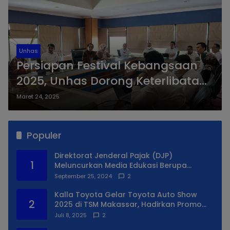
Unhas
Persiapan Festival Kebangsaan
2025, Unhas Dorong Keterlibatan
Unit Kesehatan dan Keselamatan
Maret 24, 2025
Kerja
Populer
Direktorat Jenderal Pajak (DJP)
1
Meluncurkan Media Edukasi Berupa
Simulator Coretax
September 25, 2024
2
Kalla Toyota Gelar Toyota Auto Show
2
2025 di TSM Makassar, Hadirkan Promo
Spesial
Juli 8, 2025
2