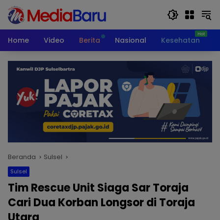
Langsung
ke
konten
Home
Video
Berita
Nasional
Kesehatan
T
Beranda
Sulsel
Sulsel
Tim Rescue Unit Siaga Sar Toraja
Cari Dua Korban Longsor di Toraja
Utara