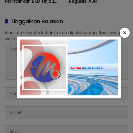
Perintahkan BKD Tinjau
Regulasi ASN
PTDH Dua ASN Lutra.
Tinggalkan Balasan
×
Alamat email Anda tidak akan dipublikasikan.
Ruas yang
wajib ditandai
*