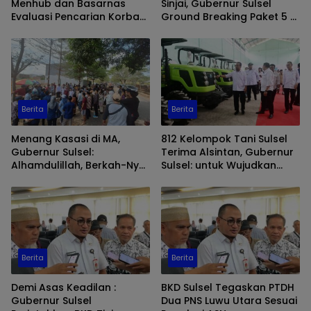
Menhub dan Basarnas
Sinjai, Gubernur Sulsel
Evaluasi Pencarian Korban
Ground Breaking Paket 5 di
ATR 42-500
Poros Tanabatue–Palattae
Bone
Berita
Berita
Menang Kasasi di MA,
812 Kelompok Tani Sulsel
Gubernur Sulsel:
Terima Alsintan, Gubernur
Alhamdulillah, Berkah-Nya
Sulsel: untuk Wujudkan
untuk Warga Manggala
Swasembada Pangan
Berita
Berita
Demi Asas Keadilan :
BKD Sulsel Tegaskan PTDH
Gubernur Sulsel
Dua PNS Luwu Utara Sesuai