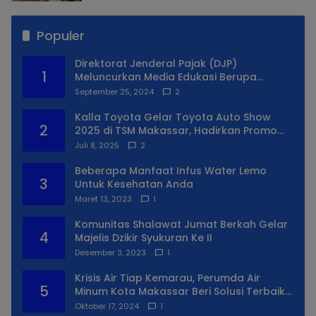
Populer
Direktorat Jenderal Pajak (DJP)
1
Meluncurkan Media Edukasi Berupa
Simulator Coretax
September 25, 2024
2
Kalla Toyota Gelar Toyota Auto Show
2
2025 di TSM Makassar, Hadirkan Promo
Spesial
Juli 8, 2025
2
Beberapa Manfaat Infus Water Lemo
3
Untuk Kesehatan Anda
Maret 13, 2023
1
Komunitas Shalawat Jumat Berkah Gelar
4
Majelis Dzikir Syukuran Ke II
Desember 3, 2023
1
Krisis Air Tiap Kemarau, Perumda Air
5
Minum Kota Makassar Beri Solusi Terbaik
Untuk Daerah Utara Kota
Oktober 17, 2024
1