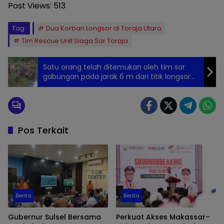
Post Views:
513
Tag:
Dua Korban Longsor di Toraja Utara
Tim Rescue Unit Siaga Sar Toraja
Satu orang telah ditemukan oleh tim sar
gabungan pada jarak 6 m dari titik longsor
pada pukul 17.15 wita.
Pos Terkait
Berita
Berita
Gubernur Sulsel Bersama
Perkuat Akses Makassar–