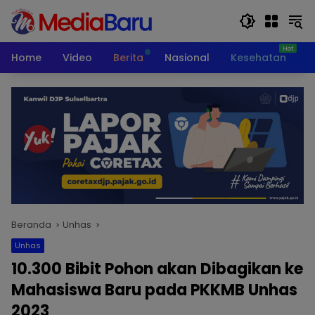
Langsung
ke
konten
Home
Video
Berita
Nasional
Kesehatan
T
Beranda
Unhas
Unhas
10.300 Bibit Pohon akan Dibagikan ke
Mahasiswa Baru pada PKKMB Unhas
2023