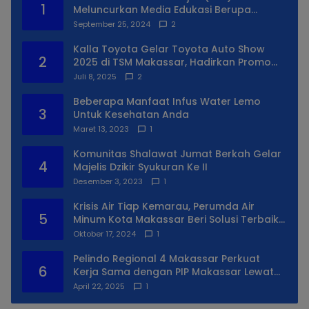
1
Meluncurkan Media Edukasi Berupa
Simulator Coretax
September 25, 2024
2
Kalla Toyota Gelar Toyota Auto Show
2
2025 di TSM Makassar, Hadirkan Promo
Spesial
Juli 8, 2025
2
Beberapa Manfaat Infus Water Lemo
3
Untuk Kesehatan Anda
Maret 13, 2023
1
Komunitas Shalawat Jumat Berkah Gelar
4
Majelis Dzikir Syukuran Ke II
Desember 3, 2023
1
Krisis Air Tiap Kemarau, Perumda Air
5
Minum Kota Makassar Beri Solusi Terbaik
Untuk Daerah Utara Kota
Oktober 17, 2024
1
Pelindo Regional 4 Makassar Perkuat
6
Kerja Sama dengan PIP Makassar Lewat
Praktek Lapangan
April 22, 2025
1