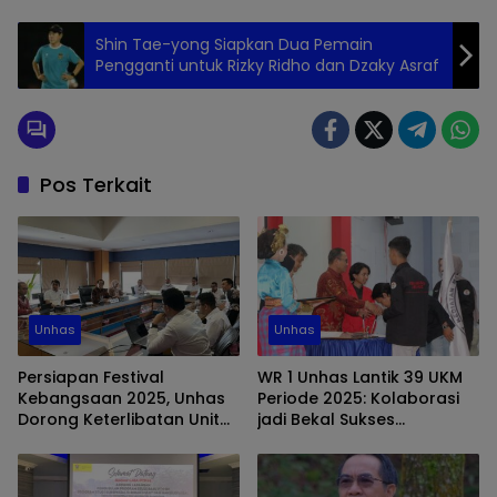
Shin Tae-yong Siapkan Dua Pemain
Pengganti untuk Rizky Ridho dan Dzaky Asraf
Pos Terkait
Unhas
Unhas
Persiapan Festival
WR 1 Unhas Lantik 39 UKM
Kebangsaan 2025, Unhas
Periode 2025: Kolaborasi
Dorong Keterlibatan Unit
jadi Bekal Sukses
Kesehatan dan
Kepengurusan Baru
Keselamatan Kerja