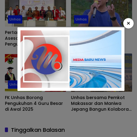
Unhas
Unhas
×
Pertama di Indonesia,
Rektor Unhas
Asesor LAM-PTKes Visitasi
Menyampaikan Turut
Pengusulan Prodi Baru
Berduka Atas
Subspesialis Bedah Mulut
Meninggalnya Mahasiswa
dan Maksilofasial FKG
HI
Unhas
Unhas
Unhas
FK Unhas Borong
Unhas bersama Pemkot
Pengukuhan 4 Guru Besar
Makassar dan Maniwa
di Awal 2025
Jepang Bangun Kolaborasi
Wujudkan Lingkungan Kota
Rendah Emisi Karbon
Tinggalkan Balasan