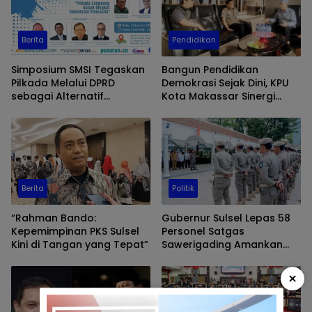
Berita
Pendidikan
Simposium SMSI Tegaskan
Bangun Pendidikan
Pilkada Melalui DPRD
Demokrasi Sejak Dini, KPU
sebagai Alternatif
Kota Makassar Sinergi
Demokrasi
dengan Cabang Dinas
Pendidikan Sulsel
Berita
Politik
“Rahman Bando:
Gubernur Sulsel Lepas 58
Kepemimpinan PKS Sulsel
Personel Satgas
Kini di Tangan yang Tepat”
Sawerigading Amankan
PSU Pilkada Palopo
×