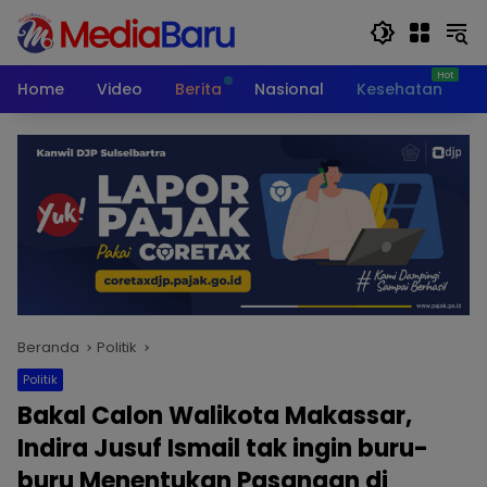
Langsung
ke
konten
Home
Video
Berita
Nasional
Kesehatan
T
Beranda
Politik
Politik
Bakal Calon Walikota Makassar,
Indira Jusuf Ismail tak ingin buru-
buru Menentukan Pasangan di