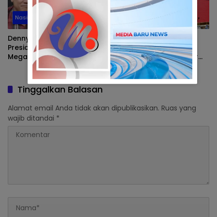
Nasional
Politik
Denny Siregar Soroti Reaksi
DPRD Tetapkan Andi
Presiden Prabowo Usai
Sudirman – Fatmawati
Megawati Larang Kader
Rusdi Sebagai Gubernur
PDIP Ikut Retreat
dan Wakil Gubernur Sulsel
Terpilih, Prof Fadjry Djufry
Ajak Stakeholder Dukung
Tinggalkan Balasan
Iklim Investasi dan Efisiensi
Anggaran
Alamat email Anda tidak akan dipublikasikan.
Ruas yang
wajib ditandai
*