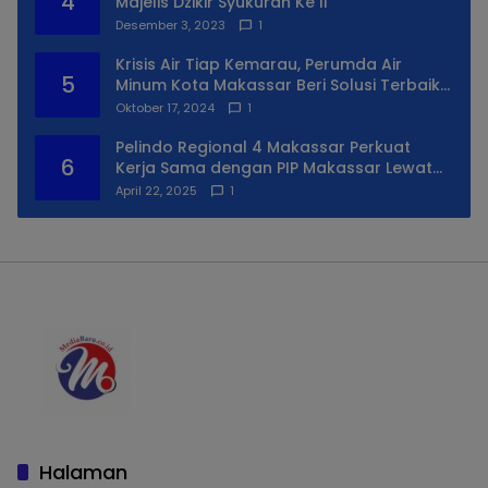
4
Majelis Dzikir Syukuran Ke II
Desember 3, 2023
1
Krisis Air Tiap Kemarau, Perumda Air
5
Minum Kota Makassar Beri Solusi Terbaik
Untuk Daerah Utara Kota
Oktober 17, 2024
1
Pelindo Regional 4 Makassar Perkuat
6
Kerja Sama dengan PIP Makassar Lewat
Praktek Lapangan
April 22, 2025
1
Halaman