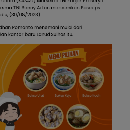
Udara (KASAU) Marsekal TNI Fadjar Prasetyo
arsma TNI Benny Arfan meresmikan Baseops
abu, (30/08/2023).
han Pomanto menemani mulai dari
n kantor baru Lanud Sulhas itu.