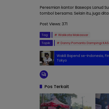
Peresmian kantor Baseops Lanud Su
tombol bersama. Selain itu, juga dita
Post Views:
371
Tag:
Walikota Makassar
Topik:
Danny Pomanto Dampingi KAS
Wakili Bapend se-Indonesia, Fi
Tokyo
Pos Terkait