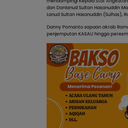
mendampingi Kepala Staf Angkatan 
dan Danlanud Sultan Hasanuddin M
Lanud Sultan Hasanuddin (Sulhas), R
Danny Pomanto sapaan akrab Ramd
penjemputan KASAU hingga peresmia