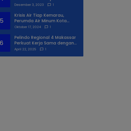
Syukuran Ke II
Desember 3, 2023
1
Krisis Air Tiap Kemarau,
5
Perumda Air Minum Kota
Makassar Beri Solusi Terbaik
Oktober 17, 2024
1
Untuk Daerah Utara Kota
Pelindo Regional 4 Makassar
6
Perkuat Kerja Sama dengan
PIP Makassar Lewat Praktek
April 22, 2025
1
Lapangan