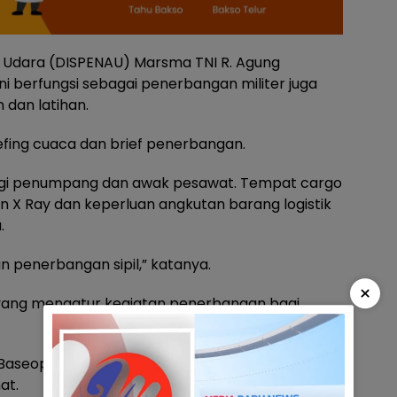
 Udara (DISPENAU) Marsma TNI R. Agung
i berfungsi sebagai penerbangan militer juga
dan latihan.
iefing cuaca dan brief penerbangan.
agi penumpang dan awak pesawat. Tempat cargo
 X Ray dan keperluan angkutan barang logistik
.
n penerbangan sipil,” katanya.
×
si yang mengatur kegiatan penerbangan bagi
Baseops sipil Sulhas yang sama-sama mengatur
at.