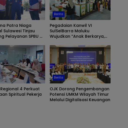
Berita
na Patra Niaga
Pegadaian Kanwil VI
l Sulawesi Tinjau
SulSelBarra Maluku
ng Pelayanan SPBU di
Wujudkan “Anak Berkarya,
r, Pastikan Distribusi
Keluarga Berdaya” Lewat
r Berjalan Optimal
Pameran UMKM dan Bazar
Emas
Berita
 Regional 4 Perkuat
OJK Dorong Pengembangan
an Spiritual Pekerja
Potensi UMKM Wilayah Timur
Melalui Digitalisasi Keuangan