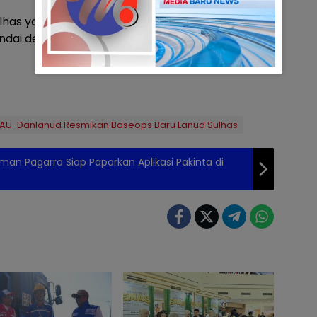
lhas yang baru itu ditandai dengan pemencetan
ndai dengan atraksi tiga pesawat jet di udara. (*)
AU-Danlanud Resmikan Baseops Baru Lanud Sulhas
rman Pagarra Siap Paparkan Aplikasi Pakinta di