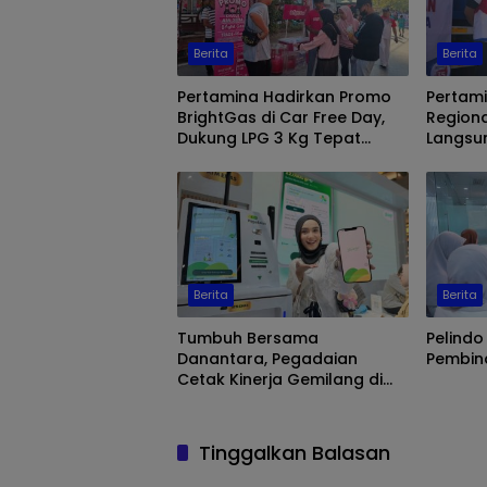
Berita
Berita
Pertamina Hadirkan Promo
Pertami
BrightGas di Car Free Day,
Regiona
Dukung LPG 3 Kg Tepat
Langsu
Sasaran
Makassa
Biosola
Berita
Berita
Tumbuh Bersama
Pelindo
Danantara, Pegadaian
Pembina
Cetak Kinerja Gemilang di
Semester 1 Tahun 2026
Tinggalkan Balasan