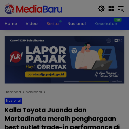
Langsung
ke
konten
Home
Video
Berita
Nasional
Kesehatan
T
Beranda
Nasional
Nasional
Kalla Toyota Juanda dan
Martadinata meraih penghargaan
best outlet trade-in performance di