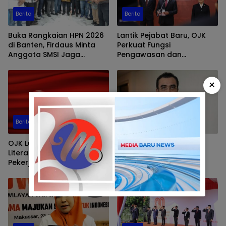
Berita
Berita
Buka Rangkaian HPN 2026
Lantik Pejabat Baru, OJK
di Banten, Firdaus Minta
Perkuat Fungsi
Anggota SMSI Jaga
Pengawasan dan
Integritas dan Tak Hanya
Transformasi Organisasi
Kejar Kecepatan Berita
×
Berita
Berita
OJK Luncurkan Buku Saku
5 Pasal Kontroversi dan
Literasi Keuangan untuk
Multitafsir RUU
Pekerja Migran: “PMI
Perampasan Aset
Cerdas Finansial, Menuju
Indonesia Maju”