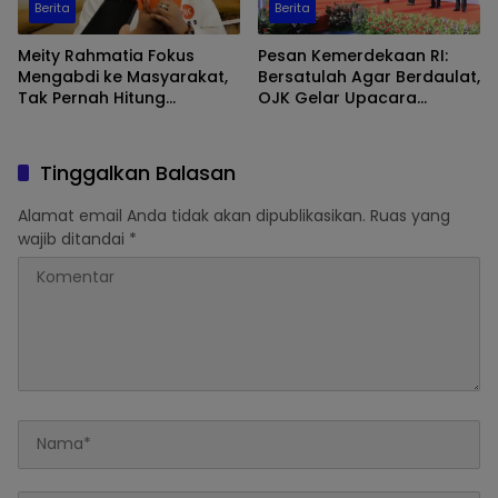
Berita
Berita
Meity Rahmatia Fokus
Pesan Kemerdekaan RI:
Mengabdi ke Masyarakat,
Bersatulah Agar Berdaulat,
Tak Pernah Hitung
OJK Gelar Upacara
Penghasilan sebagai
Peringatan Kemerdekaan
Anggota DPR RI
RI Ke-80
Tinggalkan Balasan
Alamat email Anda tidak akan dipublikasikan.
Ruas yang
wajib ditandai
*