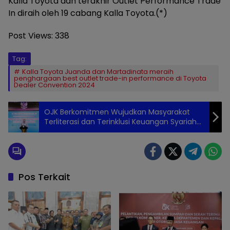
Kalla Toyota dan terakhir Outlet Performance Trade
In diraih oleh 19 cabang Kalla Toyota.(*)
Post Views:
338
Tag:
Kalla Toyota Juanda dan Martadinata meraih
penghargaan best outlet trade-in performance di Toyota
Dealer Convention 2024
OJK Berkomitmen Wujudkan Masyarakat
Terliterasi dan Terinklusi Keuangan Syariah
Hingga Pelosok Negeri
Pos Terkait