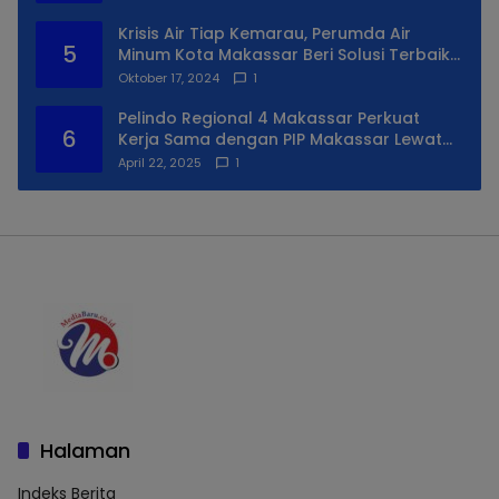
Krisis Air Tiap Kemarau, Perumda Air
5
Minum Kota Makassar Beri Solusi Terbaik
Untuk Daerah Utara Kota
Oktober 17, 2024
1
Pelindo Regional 4 Makassar Perkuat
6
Kerja Sama dengan PIP Makassar Lewat
Praktek Lapangan
April 22, 2025
1
Halaman
Indeks Berita