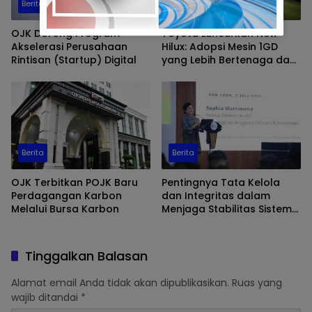
Berita
Ekobis
OJK Dorong Program
Toyota Luncurkan New
Akselerasi Perusahaan
Hilux: Adopsi Mesin 1GD
Rintisan (Startup) Digital
yang Lebih Bertenaga dan
Desain Lebih Gagah, Siap
Dukung Produktivitas dan
Adventure
Berita
Berita
OJK Terbitkan POJK Baru
Pentingnya Tata Kelola
Perdagangan Karbon
dan Integritas dalam
Melalui Bursa Karbon
Menjaga Stabilitas Sistem
Keuangan, Kuliah Umum di
Politeknik Keuangan
Negara STAN
Tinggalkan Balasan
Alamat email Anda tidak akan dipublikasikan.
Ruas yang
wajib ditandai
*