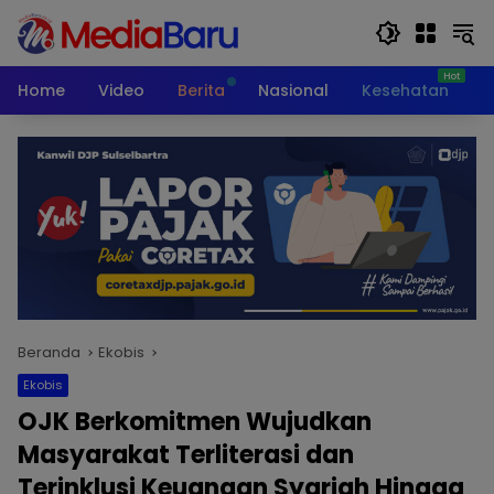
Langsung
ke
konten
Home
Video
Berita
Nasional
Kesehatan
T
Beranda
Ekobis
Ekobis
OJK Berkomitmen Wujudkan
Masyarakat Terliterasi dan
Terinklusi Keuangan Syariah Hingga