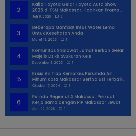
Kalla Toyota Gelar Toyota Auto Show
2
2025 di TSM Makassar, Hadirkan Promo
Spesial
Juli 8, 2025
2
Beberapa Manfaat Infus Water Lemo
3
Untuk Kesehatan Anda
Maret 13, 2023
1
Komunitas Shalawat Jumat Berkah Gelar
4
Majelis Dzikir Syukuran Ke II
Desember 3, 2023
1
Krisis Air Tiap Kemarau, Perumda Air
5
Minum Kota Makassar Beri Solusi Terbaik
Untuk Daerah Utara Kota
Oktober 17, 2024
1
Pelindo Regional 4 Makassar Perkuat
6
Kerja Sama dengan PIP Makassar Lewat
Praktek Lapangan
April 22, 2025
1