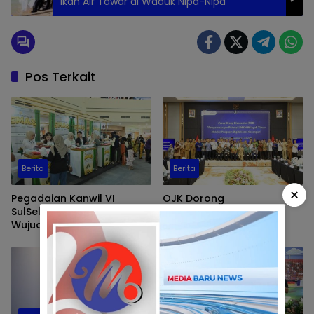
Ikan Air Tawar di Waduk Nipa-Nipa
Pos Terkait
Berita
Berita
×
Pegadaian Kanwil VI
OJK Dorong
SulSelBarra Maluku
Pengembangan Potensi
Wujudkan “Anak Berkarya,
UMKM Wilayah Timur
Keluarga Berdaya” Lewat
Melalui Digitalisasi
Pameran UMKM dan Bazar
Keuangan
Emas