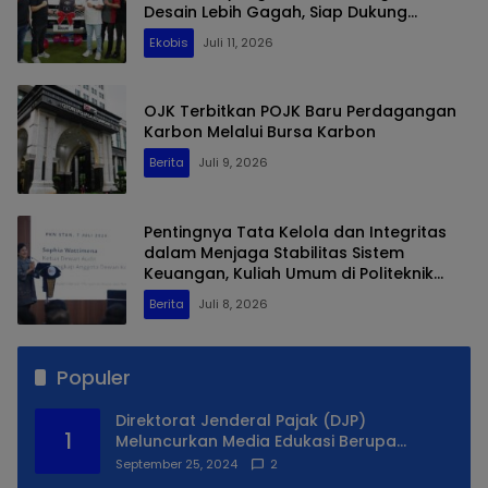
Desain Lebih Gagah, Siap Dukung
Produktivitas dan Adventure
Ekobis
Juli 11, 2026
OJK Terbitkan POJK Baru Perdagangan
Karbon Melalui Bursa Karbon
Berita
Juli 9, 2026
Pentingnya Tata Kelola dan Integritas
dalam Menjaga Stabilitas Sistem
Keuangan, Kuliah Umum di Politeknik
Keuangan Negara STAN
Berita
Juli 8, 2026
Populer
Direktorat Jenderal Pajak (DJP)
1
Meluncurkan Media Edukasi Berupa
Simulator Coretax
September 25, 2024
2