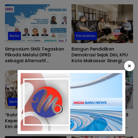
Berita
Pendidikan
Simposium SMSI Tegaskan
Bangun Pendidikan
Pilkada Melalui DPRD
Demokrasi Sejak Dini, KPU
sebagai Alternatif
Kota Makassar Sinergi
×
Demokrasi
dengan Cabang Dinas
Pendidikan Sulsel
Berita
Politik
“Rahman Bando:
Gubernur Sulsel Lepas 58
Kepemimpinan PKS Sulsel
Personel Satgas
Kini di Tangan yang Tepat”
Sawerigading Amankan
PSU Pilkada Palopo