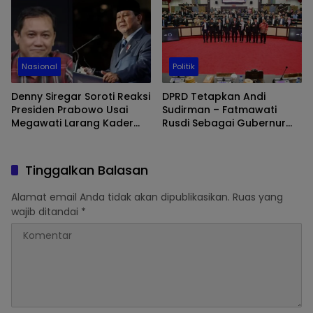
Nasional
Politik
Denny Siregar Soroti Reaksi
DPRD Tetapkan Andi
Presiden Prabowo Usai
Sudirman – Fatmawati
Megawati Larang Kader
Rusdi Sebagai Gubernur
PDIP Ikut Retreat
dan Wakil Gubernur Sulsel
Terpilih, Prof Fadjry Djufry
Ajak Stakeholder Dukung
Tinggalkan Balasan
Iklim Investasi dan Efisiensi
Anggaran
Alamat email Anda tidak akan dipublikasikan.
Ruas yang
wajib ditandai
*