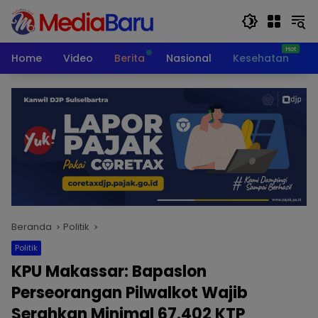
Langsung
ke
konten
Home
Video
Berita
Nasional
Kesehatan
T
Beranda
Politik
Politik
KPU Makassar: Bapaslon
Perseorangan Pilwalkot Wajib
Serahkan Minimal 67.402 KTP