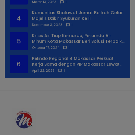
Maret 13, 2023
1
Komunitas Shalawat Jumat Berkah Gelar
4
Majelis Dzikir Syukuran Ke II
Desember 3, 2023
1
Krisis Air Tiap Kemarau, Perumda Air
5
Minum Kota Makassar Beri Solusi Terbaik
Untuk Daerah Utara Kota
Oktober 17, 2024
1
Pelindo Regional 4 Makassar Perkuat
6
Kerja Sama dengan PIP Makassar Lewat
Praktek Lapangan
April 22, 2025
1