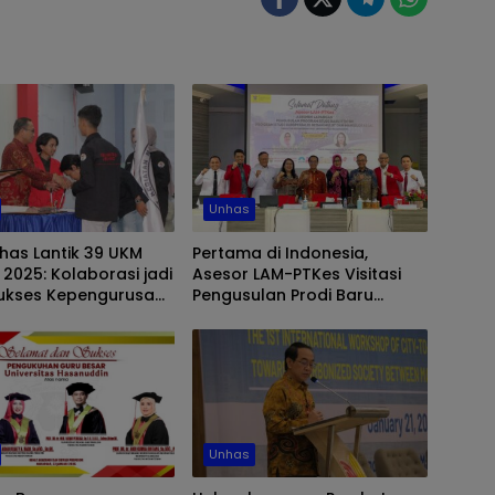
Unhas
has Lantik 39 UKM
Pertama di Indonesia,
 2025: Kolaborasi jadi
Asesor LAM-PTKes Visitasi
Sukses Kepengurusan
Pengusulan Prodi Baru
Subspesialis Bedah Mulut
dan Maksilofasial FKG Unhas
Unhas