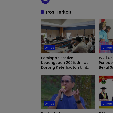
Pos Terkait
Unhas
Unhas
Persiapan Festival
WR 1 Un
Kebangsaan 2025, Unhas
Periode
Dorong Keterlibatan Unit
Bekal 
Kesehatan dan
Baru
Keselamatan Kerja
Unhas
Unhas