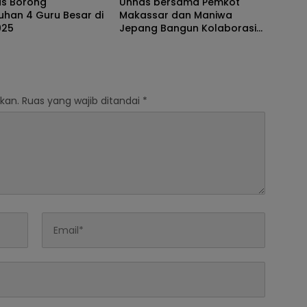
as Borong
Unhas bersama Pemkot
uhan 4 Guru Besar di
Makassar dan Maniwa
025
Jepang Bangun Kolaborasi
Wujudkan Lingkungan Kota
Rendah Emisi Karbon
kan.
Ruas yang wajib ditandai
*