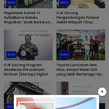
Berita
Berita
Pegadaian Kanwil VI
OJK Dorong
SulSelBarra Maluku
Pengembangan Potensi
Wujudkan “Anak Berkarya,
UMKM Wilayah Timur
Keluarga Berdaya” Lewat
Melalui Digitalisasi
Pameran UMKM dan Bazar
Keuangan
Emas
Berita
Ekobis
OJK Dorong Program
Toyota Luncurkan New
Akselerasi Perusahaan
Hilux: Adopsi Mesin 1GD
Rintisan (Startup) Digital
yang Lebih Bertenaga dan
Desain Lebih Gagah, Siap
Dukung Produktivitas dan
Adventure
×
Berita
Berita