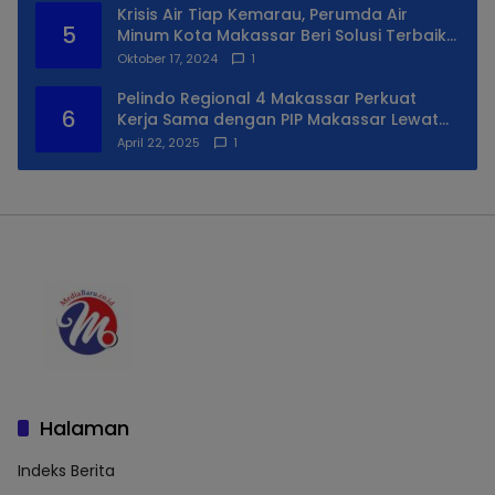
Krisis Air Tiap Kemarau, Perumda Air
5
Minum Kota Makassar Beri Solusi Terbaik
Untuk Daerah Utara Kota
Oktober 17, 2024
1
Pelindo Regional 4 Makassar Perkuat
6
Kerja Sama dengan PIP Makassar Lewat
Praktek Lapangan
April 22, 2025
1
Halaman
Indeks Berita