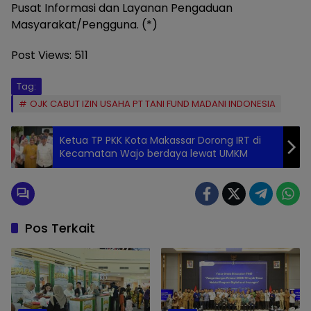
Pusat Informasi dan Layanan Pengaduan
Masyarakat/Pengguna. (*)
Post Views:
511
Tag:
OJK CABUT IZIN USAHA PT TANI FUND MADANI INDONESIA
Ketua TP PKK Kota Makassar Dorong IRT di
Kecamatan Wajo berdaya lewat UMKM
Pos Terkait