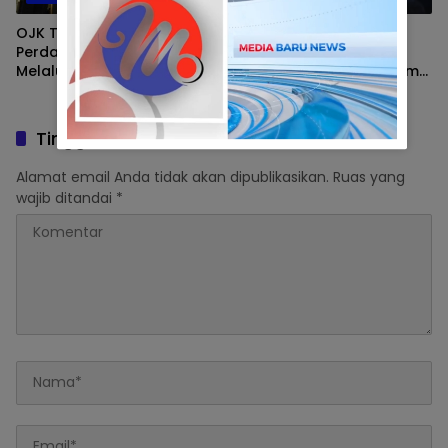
OJK Terbitkan POJK Baru
Pentingnya Tata Kelola
Perdagangan Karbon
dan Integritas dalam
Melalui Bursa Karbon
Menjaga Stabilitas Sistem
Keuangan, Kuliah Umum di
Politeknik Keuangan
Negara STAN
Tinggalkan Balasan
Alamat email Anda tidak akan dipublikasikan.
Ruas yang
wajib ditandai
*