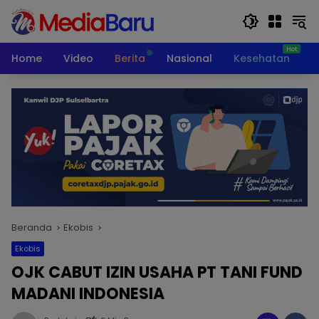
Langsung
ke
konten
Home
Video
Berita
Nasional
Kesehatan
T
Beranda
Ekobis
Ekobis
OJK CABUT IZIN USAHA PT TANI FUND
MADANI INDONESIA