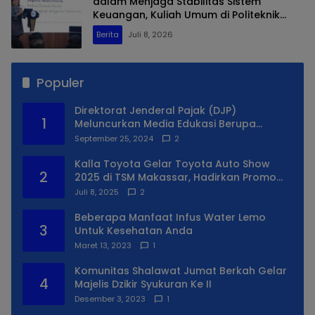
dalam Menjaga Stabilitas Sistem
Keuangan, Kuliah Umum di Politeknik
Keuangan Negara STAN
Berita
Juli 8, 2026
Populer
Direktorat Jenderal Pajak (DJP)
1
Meluncurkan Media Edukasi Berupa
Simulator Coretax
September 25, 2024
2
Kalla Toyota Gelar Toyota Auto Show
2
2025 di TSM Makassar, Hadirkan Promo
Spesial
Juli 8, 2025
2
Beberapa Manfaat Infus Water Lemo
3
Untuk Kesehatan Anda
Maret 13, 2023
1
Komunitas Shalawat Jumat Berkah Gelar
4
Majelis Dzikir Syukuran Ke II
Desember 3, 2023
1