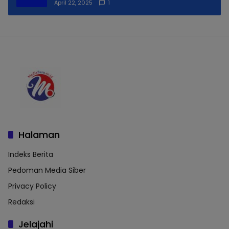
Praktek Lapangan
April 22, 2025
1
Halaman
Indeks Berita
Pedoman Media Siber
Privacy Policy
Redaksi
Jelajahi