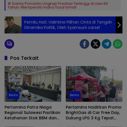
Danny Pomanto Ungkap Prestasi Tertinggi di Usia 60
Tahun: Memperistri Indira Yusuf Ismail
Pemilu Hati: Valintine Pilihan Cinta di Tengah
Dinamika Politik, Oleh Syamsuni carsel
Pos Terkait
Berita
Berita
Pertamina Patra Niaga
Pertamina Hadirkan Promo
Regional Sulawesi Pastikan
BrightGas di Car Free Day,
Ketahanan Stok BBM dan
Dukung LPG 3 Kg Tepat
LPG 3 Kg di Bone
Sasaran