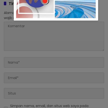
Tinggalkan Balasan
Alamat email Anda tidak akan dipublikasikan.
Ruas yang
wajib ditandai
*
Simpan nama, email, dan situs web saya pada