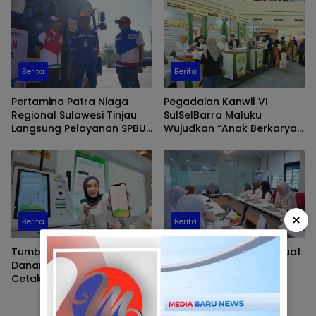
Berita
Berita
Pertamina Patra Niaga
Pegadaian Kanwil VI
Regional Sulawesi Tinjau
SulSelBarra Maluku
Langsung Pelayanan SPBU
Wujudkan “Anak Berkarya,
di Makassar, Pastikan
Keluarga Berdaya” Lewat
Distribusi Biosolar Berjalan
Pameran UMKM dan Bazar
Optimal
Emas
×
Berita
Berita
Tumbuh Bersama
Pelindo Regional 4 Perkuat
Danantara, Pegadaian
Pembinaan Spiritual
Cetak Kinerja Gemilang di
Pekerja
Semester 1 Tahun 2026