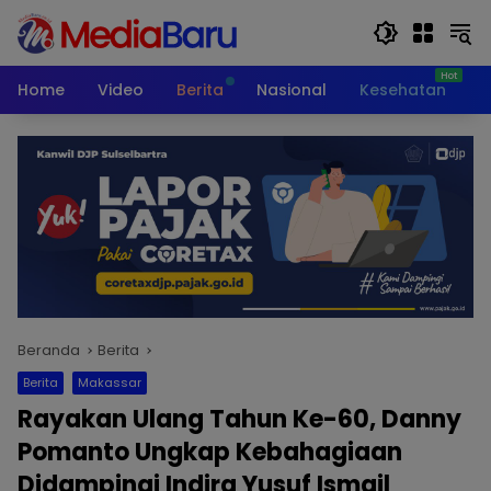
Langsung
ke
konten
Home
Video
Berita
Nasional
Kesehatan
T
Beranda
Berita
Berita
Makassar
Rayakan Ulang Tahun Ke-60, Danny
Pomanto Ungkap Kebahagiaan
Didampingi Indira Yusuf Ismail