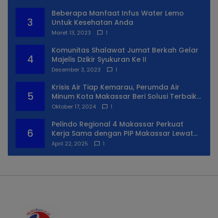
Beberapa Manfaat Infus Water Lemo
3
Untuk Kesehatan Anda
Maret 13, 2023
1
Komunitas Shalawat Jumat Berkah Gelar
4
Majelis Dzikir Syukuran Ke II
Desember 3, 2023
1
Krisis Air Tiap Kemarau, Perumda Air
5
Minum Kota Makassar Beri Solusi Terbaik
Untuk Daerah Utara Kota
Oktober 17, 2024
1
Pelindo Regional 4 Makassar Perkuat
6
Kerja Sama dengan PIP Makassar Lewat
Praktek Lapangan
April 22, 2025
1