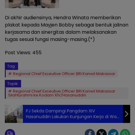
Di akhir audiensinya, Hendra Winata memberikan
plakat kepada Mayjen Bobby sebagai bentuk jalinan
kerjasama dan sinergitas dalam melaksanakan
tugas sesuai fungsi masing-masing.(*)
Post Views:
455
Tag:
Regional Chief Exceutive Officer BRI Kanwil Makassar
Topik:
Regional Chief Exceutive Officer BRI Kanwil Makassar
Silahturahmi ke Kodam XIV/Hasanuddin
PJ Sekda Dampingi Pangdam XIV
Hasanuddin Lakukan Kunjungan Kerja di War
Room Kodim 1408/Makassar