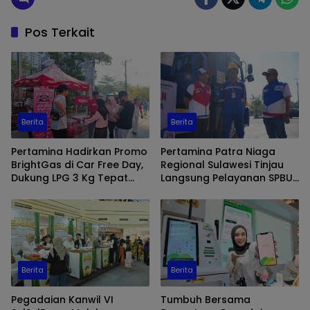
Pos Terkait
Berita
Berita
Pertamina Hadirkan Promo
Pertamina Patra Niaga
BrightGas di Car Free Day,
Regional Sulawesi Tinjau
Dukung LPG 3 Kg Tepat
Langsung Pelayanan SPBU
Sasaran
di Makassar, Pastikan
Distribusi Biosolar Berjalan
Optimal
Berita
Berita
Pegadaian Kanwil VI
Tumbuh Bersama