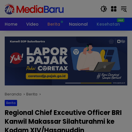
Langsung
ke
konten
Home
Video
Berita
Nasional
Kesehatan
T
Beranda
Berita
Berita
Regional Chief Exceutive Officer BRI
Kanwil Makassar Silahturahmi ke
Kodam XIV/Hasanuddin