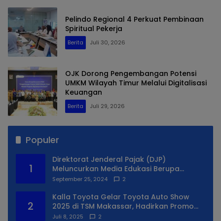
Pelindo Regional 4 Perkuat Pembinaan
Spiritual Pekerja
Berita
Juli 30, 2026
OJK Dorong Pengembangan Potensi
UMKM Wilayah Timur Melalui Digitalisasi
Keuangan
Berita
Juli 29, 2026
Populer
Direktorat Jenderal Pajak (DJP)
1
Meluncurkan Media Edukasi Berupa
Simulator Coretax
September 25, 2024
2
Kalla Toyota Gelar Toyota Auto Show
2
2025 di TSM Makassar, Hadirkan Promo
Spesial
Juli 8, 2025
2