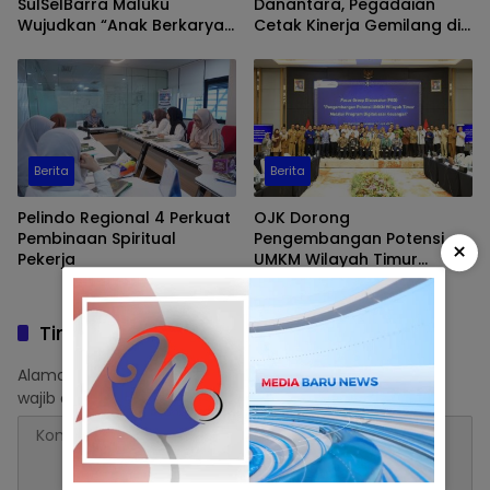
SulSelBarra Maluku
Danantara, Pegadaian
Wujudkan “Anak Berkarya,
Cetak Kinerja Gemilang di
Keluarga Berdaya” Lewat
Semester 1 Tahun 2026
Pameran UMKM dan Bazar
Emas
Berita
Berita
Pelindo Regional 4 Perkuat
OJK Dorong
Pembinaan Spiritual
Pengembangan Potensi
×
Pekerja
UMKM Wilayah Timur
Melalui Digitalisasi
Keuangan
Tinggalkan Balasan
Alamat email Anda tidak akan dipublikasikan.
Ruas yang
wajib ditandai
*