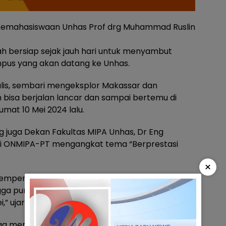
 Kemahasiswaan Unhas Prof drg Muhammad Ruslin
 bersiap sejak jauh hari untuk menyambut
mpus yang akan datang ke Unhas.
alis, sembari mengeksplor Makassar dan
 bisa berjalan lancar dan sampai bertemu di
mat 10 Mei 2024 lalu.
g juga Dekan Fakultas MIPA Unhas, Dr Eng
ni ONMIPA-PT mengangkat tema “Berprestasi
×
mempersiapkan segala sarana dan prasarana
ingga puncaknya pada 12-17 Mei 2024. Untuk
,” ujarnya.
ga menyiapkan paket ekskursi untuk para