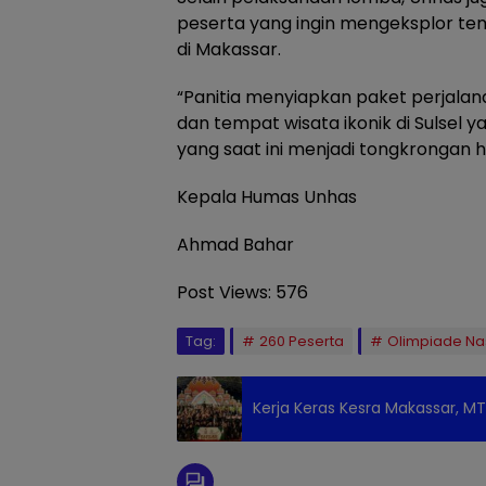
peserta yang ingin mengeksplor t
di Makassar.
“Panitia menyiapkan paket perjalan
dan tempat wisata ikonik di Sulse
yang saat ini menjadi tongkrongan h
Kepala Humas Unhas
Ahmad Bahar
Post Views:
576
Tag:
260 Peserta
Olimpiade Nas
Kerja Keras Kesra Makassar, M