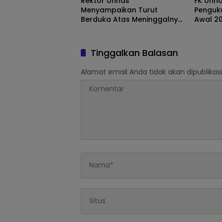
Rektor Unhas
FK Unh
Menyampaikan Turut
Penguk
Berduka Atas Meninggalnya
Awal 2
Mahasiswa HI
Tinggalkan Balasan
Alamat email Anda tidak akan dipublikasi