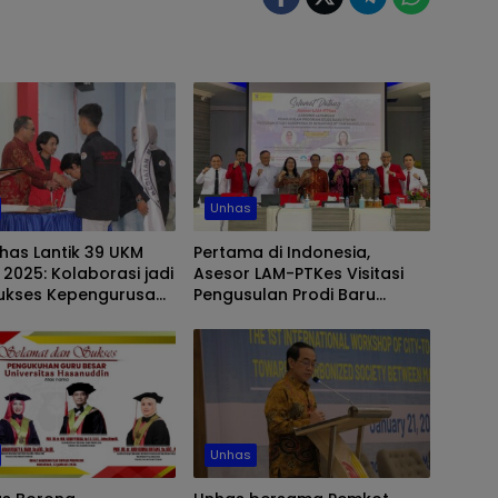
Unhas
has Lantik 39 UKM
Pertama di Indonesia,
 2025: Kolaborasi jadi
Asesor LAM-PTKes Visitasi
Sukses Kepengurusan
Pengusulan Prodi Baru
Subspesialis Bedah Mulut
dan Maksilofasial FKG Unhas
Unhas