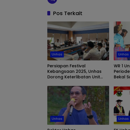
Pos Terkait
Unhas
Unhas
Persiapan Festival
WR 1 Un
Kebangsaan 2025, Unhas
Periode
Dorong Keterlibatan Unit
Bekal 
Kesehatan dan
Baru
Keselamatan Kerja
Unhas
Unhas