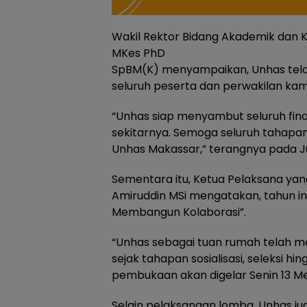
Wakil Rektor Bidang Akademik dan
MKes PhD
SpBM(K) menyampaikan, Unhas telah
seluruh peserta dan perwakilan ka
“Unhas siap menyambut seluruh fin
sekitarnya. Semoga seluruh tahapan
Unhas Makassar,” terangnya pada Ju
Sementara itu, Ketua Pelaksana yan
Amiruddin MSi mengatakan, tahun i
Membangun Kolaborasi”.
“Unhas sebagai tuan rumah telah 
sejak tahapan sosialisasi, seleksi h
pembukaan akan digelar Senin 13 Mei
Selain pelaksanaan lomba, Unhas ju