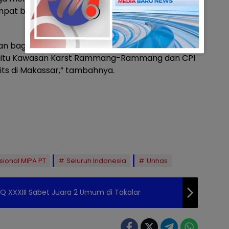
empat bersejarah ataupun tempat-tempat wisata
an bagi peserta yang ingin menjelajah Makassar
l yaitu Kawasan Karst Rammang-Rammang dan CPI
its di Makassar,” tambahnya.
ional MIPA PT
Seluruh Indonesia
Unhas
TQ XXXIII Sabet Juara 2 Umum di Takalar