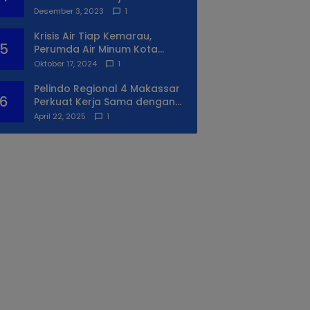
Syukuran Ke II
Desember 3, 2023
1
Krisis Air Tiap Kemarau,
5
Perumda Air Minum Kota
Makassar Beri Solusi Terbaik
Oktober 17, 2024
1
Untuk Daerah Utara Kota
Pelindo Regional 4 Makassar
6
Perkuat Kerja Sama dengan
PIP Makassar Lewat Praktek
April 22, 2025
1
Lapangan