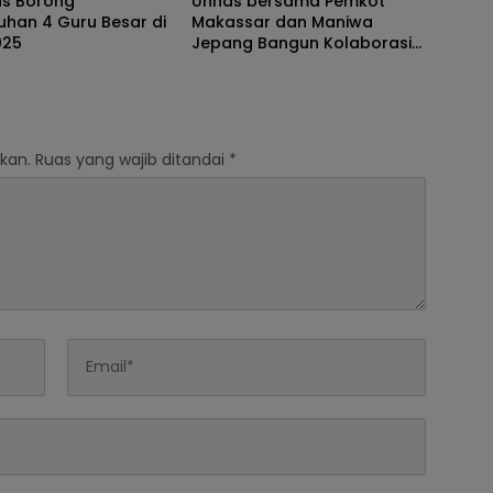
as Borong
Unhas bersama Pemkot
uhan 4 Guru Besar di
Makassar dan Maniwa
025
Jepang Bangun Kolaborasi
Wujudkan Lingkungan Kota
Rendah Emisi Karbon
kan.
Ruas yang wajib ditandai
*